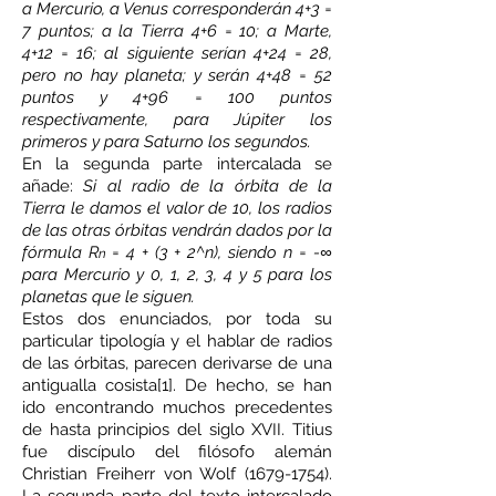
a Mercurio, a Venus corresponderán 4+3 =
7 puntos; a la Tierra 4+6 = 10; a Marte,
4+12 = 16; al siguiente serían 4+24 = 28,
pero no hay planeta; y serán 4+48 = 52
puntos y 4+96 = 100 puntos
respectivamente, para Júpiter los
primeros y para Saturno los segundos.
En la segunda parte intercalada se
añade:
Si al radio de la órbita de la
Tierra le damos el valor de 10, los radios
de las otras órbitas vendrán dados por la
fórmula R
= 4 + (3 + 2^n), siendo n = -∞
n
para Mercurio y 0, 1, 2, 3, 4 y 5 para los
planetas que le siguen.
Estos dos enunciados, por toda su
particular tipología y el hablar de radios
de las órbitas, parecen derivarse de una
antigualla cosista[1]. De hecho, se han
ido encontrando muchos precedentes
de hasta principios del siglo XVII. Titius
fue discípulo del filósofo alemán
Christian Freiherr von Wolf
(1679-1754)
.