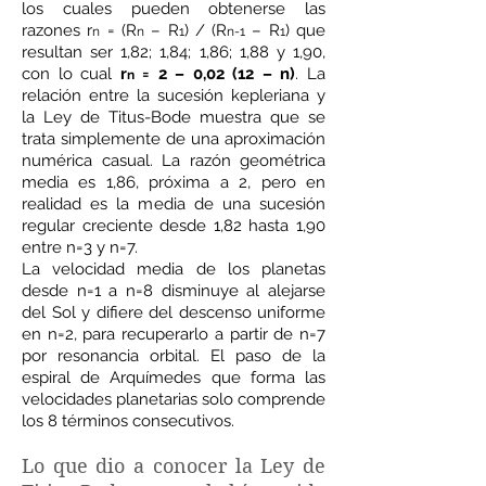
los cuales pueden obtenerse las
razones r
= (R
– R
) / (R
– R
) que
n
n
1
n-1
1
resultan ser 1,82; 1,84; 1,86; 1,88 y 1,90,
con lo cual
r
= 2 – 0,02 (12 – n)
. La
n
relación entre la sucesión kepleriana y
la Ley de Titus-Bode muestra que se
trata simplemente de una aproximación
numérica casual. La razón geométrica
media es 1,86, próxima a 2, pero en
realidad es la media de una sucesión
regular creciente desde 1,82 hasta 1,90
entre n=3 y n=7.
La velocidad media de los planetas
desde n=1 a n=8 disminuye al alejarse
del Sol y difiere del descenso uniforme
en n=2, para recuperarlo a partir de n=7
por resonancia orbital. El paso de la
espiral de Arquímedes que forma las
velocidades planetarias solo comprende
los 8 términos consecutivos.
Lo que dio a conocer la Ley de