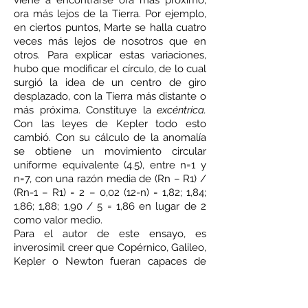
viene a encontrarse ora más próximo,
ora más lejos de la Tierra. Por ejemplo,
en ciertos puntos, Marte se halla cuatro
veces más lejos de nosotros que en
otros. Para explicar estas variaciones,
hubo que modificar el círculo, de lo cual
surgió la idea de un centro de giro
desplazado, con la Tierra más distante o
más próxima. Constituye la
excéntrica.
Con las leyes de Kepler todo esto
cambió. Con su cálculo de la anomalía
se obtiene un movimiento circular
uniforme equivalente (4.5), entre n=1 y
n=7, con una razón media de (Rn – R1) /
(Rn-1 – R1) = 2 – 0,02 (12-n) = 1,82; 1,84;
1,86; 1,88; 1,90 / 5 = 1,86 en lugar de 2
como valor medio.
Para el autor de este ensayo, es
inverosímil creer que Copérnico, Galileo,
Kepler o Newton fueran capaces de
intercalar un texto anónimo en la
traducción de un libro como al parecer
lo hizo Titius, y también que pudieran