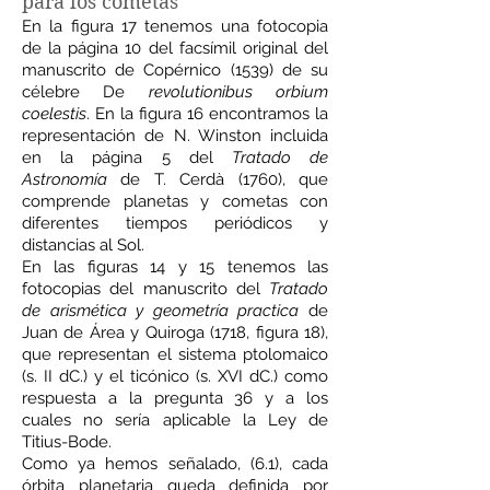
para los cometas
En la figura 17 tenemos una fotocopia
de la página 10 del facsímil original del
manuscrito de Copérnico (1539) de su
célebre De
revolutionibus orbium
coelestis
. En la figura 16 encontramos la
representación de N. Winston incluida
en la página 5 del
Tratado de
Astronomía
de T. Cerdà (1760), que
comprende planetas y cometas con
diferentes tiempos periódicos y
distancias al Sol.
En las figuras 14 y 15 tenemos las
fotocopias del manuscrito del
Tratado
de arismética y geometría practica
de
Juan de Área y Quiroga (1718, figura 18),
que representan el sistema ptolomaico
(s. II dC.) y el ticónico (s. XVI dC.) como
respuesta a la pregunta 36 y a los
cuales no sería aplicable la Ley de
Titius-Bode.
Como ya hemos señalado, (6.1), cada
órbita planetaria queda definida por