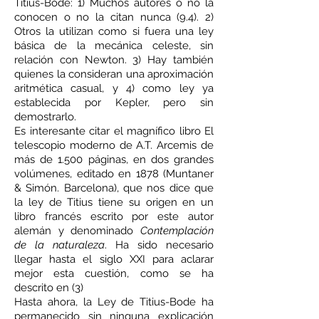
Titius-Bode: 1) Muchos autores o no la
conocen o no la citan nunca (9.4). 2)
Otros la utilizan como si fuera una ley
básica de la mecánica celeste, sin
relación con Newton. 3) Hay también
quienes la consideran una aproximación
aritmética casual, y 4) como ley ya
establecida por Kepler, pero sin
demostrarlo.
Es interesante citar el magnífico libro El
telescopio moderno de A.T. Arcemis de
más de 1.500 páginas, en dos grandes
volúmenes, editado en 1878 (Muntaner
& Simón. Barcelona), que nos dice que
la ley de Titius tiene su origen en un
libro francés escrito por este autor
alemán y denominado
Contemplación
de la naturaleza
. Ha sido necesario
llegar hasta el siglo XXI para aclarar
mejor esta cuestión, como se ha
descrito en (3)
Hasta ahora, la Ley de Titius-Bode ha
permanecido sin ninguna explicación