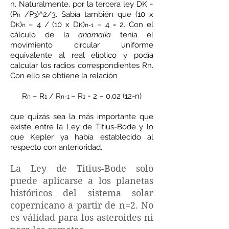
n. Naturalmente, por la tercera ley DK =
(P
/P
)^2/3. Sabía también que (10 x
n
3
D
)
– 4 / (10 x D
)
– 4 = 2. Con el
K
n
K
n-1
cálculo de la
anomalía
tenía el
movimiento circular uniforme
equivalente al real elíptico y podía
calcular los radios correspondientes Rn.
Con ello se obtiene la relación
R
– R
/ R
– R
= 2 – 0,02 (12-n)
n
1
n-1
1
que quizás sea la más importante que
existe entre la Ley de Titius-Bode y lo
que Kepler ya había establecido al
respecto con anterioridad.
La Ley de Titius-Bode solo
puede aplicarse a los planetas
históricos del sistema solar
copernicano a partir de n=2. No
es válidad para los asteroides ni