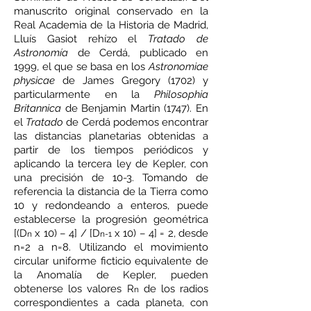
manuscrito original conservado en la
Real Academia de la Historia de Madrid,
Lluís Gasiot rehízo el
Tratado de
Astronomía
de Cerdá, publicado en
1999, el que se basa en los
Astronomiae
physicae
de James Gregory (1702) y
particularmente en la
Philosophia
Britannica
de Benjamin Martin (1747). En
el
Tratado
de Cerdá podemos encontrar
las distancias planetarias obtenidas a
partir de los tiempos periódicos y
aplicando la tercera ley de Kepler, con
una precisión de 10-3. Tomando de
referencia la distancia de la Tierra como
10 y redondeando a enteros, puede
establecerse la progresión geométrica
[(D
x 10) – 4] / [D
x 10) – 4] = 2, desde
n
n-1
n=2 a n=8. Utilizando el movimiento
circular uniforme ficticio equivalente de
la Anomalía de Kepler, pueden
obtenerse los valores R
de los radios
n
correspondientes a cada planeta, con