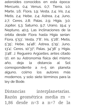
asteroides conocidos en esta época:
Mercurio, 0,4; Venus, 0,7; Tierra, 1,0;
Marte, 1,6; Flora, 1,9; Vesta, 2,4; Iris, 2,4;
Metis, 2,4; Hebe, 2,4; Astrea, 2,4; Juno,
2,7; Ceres, 2,8; Palas, 2,9; Higia, 3,0;
Júpiter, 5,3; Saturno, 9,7; Urano, 19,4; y
Neptuno, 40,5. Las inclinaciones de la
órbita desde Flora hasta Higia serían:
Flora, 5°53’; Vesta, 7°8’; Iris, 5°28’; Metis,
5°35’; Hebe, 14°48’; Astrea, 5°19’; Juno,
13°4’; Ceres, 10°37’; Palas, 34°38’ y Higia,
3°48’. J. Regueiro Argüelles, antes citado
(2), en su Astronomía física del mismo
año, deja la distancia al Sol
correspondiente a n=5 sin planeta
alguno, colmo los autores más
modernos, y solo siete términos para la
ley de Bode.
Distancias interplanetarias.
Razón geométrica media rn =
1,86 desde n=3 a n=7 de la